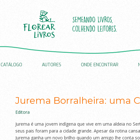
CATÁLOGO
AUTORES
ONDE ENCONTRAR
Jurema Borralheira: uma C
Editora
Jurema é uma jovem indígena que vive em uma aldeia no Sert
seus pais foram para a cidade grande. Apesar da rotina cansati
Jurema ganha um novo brilho quando um amigo lhe conta sob