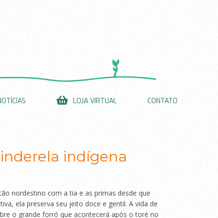
NOTÍCIAS
LOJA VIRTUAL
CONTATO
inderela indígena
ão nordestino com a tia e as primas desde que
va, ela preserva seu jeito doce e gentil. A vida de
re o grande forró que acontecerá após o toré no