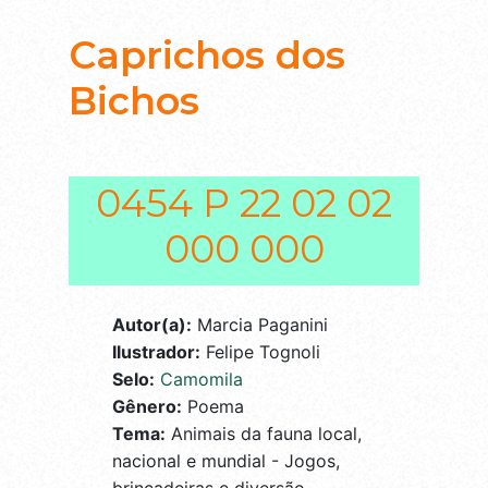
Caprichos dos
Bichos
0454 P 22 02 02
000 000
Autor(a):
Marcia Paganini
Ilustrador:
Felipe Tognoli
Selo:
Camomila
Gênero:
Poema
Tema:
Animais da fauna local,
nacional e mundial - Jogos,
brincadeiras e diversão